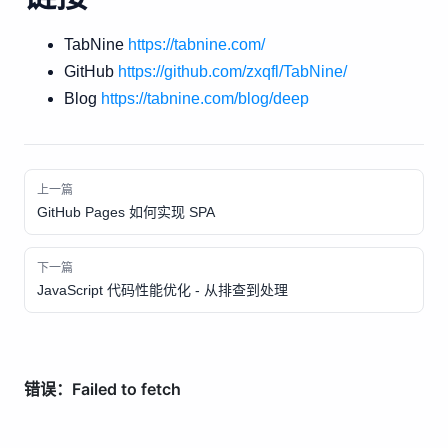
TabNine
https://tabnine.com/
GitHub
https://github.com/zxqfl/TabNine/
Blog
https://tabnine.com/blog/deep
上一篇
GitHub Pages 如何实现 SPA
下一篇
JavaScript 代码性能优化 - 从排查到处理