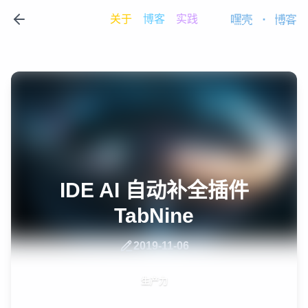
关于
博客
实践
嘿壳
·
博客
IDE AI 自动补全插件
TabNine
2019-11-06
生产力