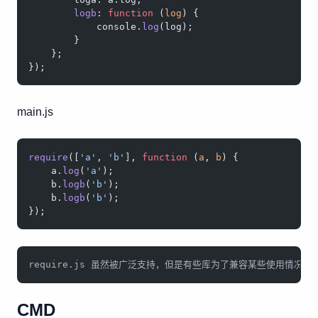
        logb
: 
function
 (
log
) {
            console.
log
(log);
        }
    };
});
main.js
require
([
'a'
, 
'b'
], 
function
 (
a
, 
b
) {
    a.
log
(
'a'
);
    b.
logb
(
'b'
);
    b.
logb
(
'b'
);
});
require.js 虽然被广泛支持，但是有些库为了兼容某些使用情况，会
CMD