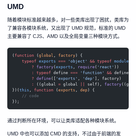
UMD
随着模块标准越来越多，对一些类库出现了困扰，类库为
了兼容各模块系统，又出现了 UMD 规范，标准的 UMD
主要兼容了 CJS、AMD 以及全局变量三种模块方式。
(
function
 (
global
, 
factory
) {
    typeof
 exports
 ===
 'object'
 &&
 typeof
 module
 !
        ?
 factory
(
exports
, 
require
(
'react'
))
        :
 typeof
 define 
===
 'function'
 &&
 define.a
        ?
 define
([
'exports'
, 
'dep'
], factory)
        :
 ((global 
=
 global 
||
 self), 
factory
((glo
})(
this
, 
function
 (
exports
, 
dep
) {
    // code
});
通过判断所在环境，可以让类库适配各种模块系统。
UMD 中也可以添加 CMD 的支持，不过由于前端的发