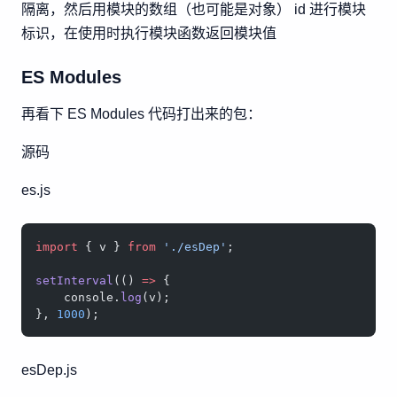
隔离，然后用模块的数组（也可能是对象） id 进行模块
标识，在使用时执行模块函数返回模块值
ES Modules
再看下 ES Modules 代码打出来的包：
源码
es.js
import
 { v } 
from
 './esDep'
;
setInterval
(() 
=>
 {
    console.
log
(v);
}, 
1000
);
esDep.js