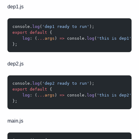
dep1.js
console.
log
(
'dep1 ready to run'
);
export
 default
 {
    log
: (
...
args
) 
=>
 console.
log
(
'this is dep1'
, 
};
dep2.js
console.
log
(
'dep2 ready to run'
);
export
 default
 {
    log
: (
...
args
) 
=>
 console.
log
(
'this is dep2'
, 
};
main.js