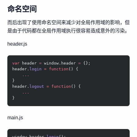
命名空间
而后出现了使用命名空间来减少对全局作用域的影响，但
是由于代码都在全局作用域执行很容易造成意外的污染。
header.js
var
 header 
=
 window.header 
=
 {};
header.
login
 =
 function
() {
    ...
}
header.
logout
 =
 function
() {
    ...
}
main.js
window.header.
login
();