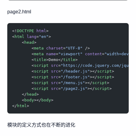
page2.html
<!
DOCTYPE
 html
>
<
html
 lang
=
"en"
>
    <
head
>
        <
meta
 charset
=
"UTF-8"
 />
        <
meta
 name
=
"viewport"
 content
=
"width=devic
        <
title
>Demo</
title
>
        <
script
 src
=
"https://code.jquery.com/jquer
        <
script
 src
=
"/header.js"
></
script
>
        <
script
 src
=
"/footer.js"
></
script
>
        <
script
 src
=
"/menu.js"
></
script
>
        <
script
 src
=
"/page2.js"
></
script
>
    </
head
>
    <
body
></
body
>
</
html
>
模块的定义方式也在不断的进化