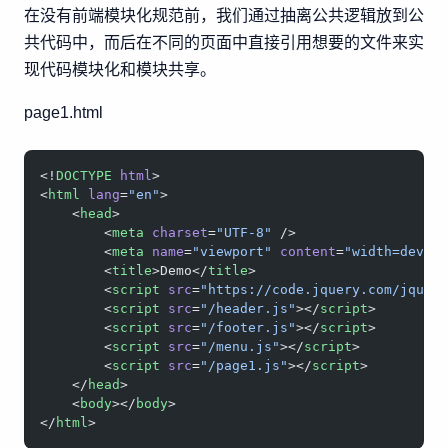
在没有前端模块化规范前，我们通过抽离公共逻辑放到公
共代码中，而后在不同的页面中直接引用想要的文件来实
现代码模块化和模块共享。
page1.html
<!
DOCTYPE
 html
>
<
html
 lang
=
"en"
>
    <
head
>
        <
meta
 charset
=
"UTF-8"
 />
        <
meta
 name
=
"viewport"
 content
=
"width=devic
        <
title
>Demo</
title
>
        <
script
 src
=
"https://code.jquery.com/jquer
        <
script
 src
=
"/header.js"
></
script
>
        <
script
 src
=
"/footer.js"
></
script
>
        <
script
 src
=
"/menu.js"
></
script
>
        <
script
 src
=
"/page1.js"
></
script
>
    </
head
>
    <
body
></
body
>
</
html
>