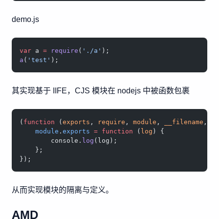
demo.js
var
 a 
=
 require
(
'./a'
);
a
(
'test'
);
其实现基于 IIFE，CJS 模块在 nodejs 中被函数包裹
(
function
 (
exports
, 
require
, 
module
, 
__filename
, 
_
    module
.
exports
 =
 function
 (
log
) {
        console.
log
(log);
    };
});
从而实现模块的隔离与定义。
AMD