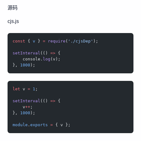
源码
cjs.js
const
 { 
v
 } 
=
 require
(
'./cjsDep'
);
setInterval
(() 
=>
 {
    console.
log
(v);
}, 
1000
);
let
 v 
=
 1
;
setInterval
(() 
=>
 {
    v
++
;
}, 
1000
);
module
.
exports
 =
 { v };