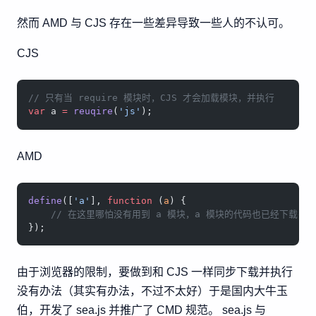
然而 AMD 与 CJS 存在一些差异导致一些人的不认可。
CJS
// 只有当 require 模块时，CJS 才会加载模块，并执行
var
 a 
=
 reuqire
(
'js'
);
AMD
define
([
'a'
], 
function
 (
a
) {
    // 在这里哪怕没有用到 a 模块，a 模块的代码也已经下载并
});
由于浏览器的限制，要做到和 CJS 一样同步下载并执行
没有办法（其实有办法，不过不太好）于是国内大牛玉
伯，开发了 sea.js 并推广了 CMD 规范。 sea.js 与