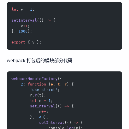
let
 v 
=
 1
;
setInterval
(() 
=>
 {
    v
++
;
}, 
1000
);
export
 { v };
webpack 打包后的模块部分代码
webpackModuleFactory
({
    2
: 
function
 (
e
, 
t
, 
r
) {
        'use strict'
;
        r.
r
(t);
        let
 n 
=
 1
;
        setInterval
(() 
=>
 {
            n
++
;
        }, 
1e3
),
            setInterval
(() 
=>
 {
                console.
log
(n);