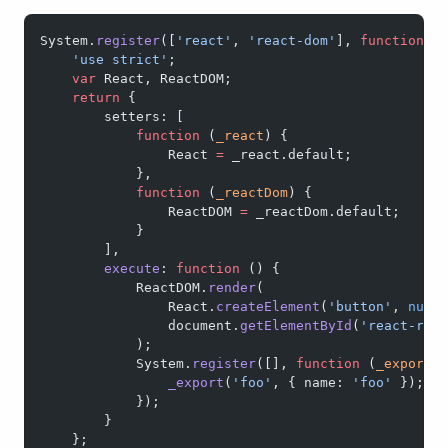
System.
register
([
'react'
, 
'react-dom'
], 
function
 (
    'use strict'
;
    var
 React, ReactDOM;
    return
 {
        setters: [
            function
 (
_react
) {
                React 
=
 _react.default;
            },
            function
 (
_reactDom
) {
                ReactDOM 
=
 _reactDom.default;
            }
        ],
        execute
: 
function
 () {
            ReactDOM.
render
(
                React.
createElement
(
'button'
, 
null
                document.
getElementById
(
'react-roo
            );
            System.
register
([], 
function
 (
_export
,
                _export
(
'foo'
, { name: 
'foo'
 });
            });
        }
    };