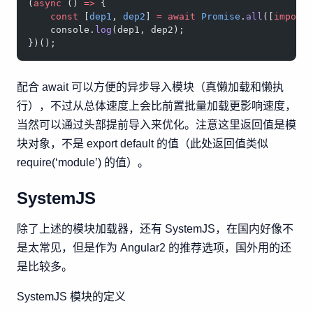
(
async
 () 
=>
 {
    const
 [
dep1
, 
dep2
] 
=
 await
 Promise
.
all
([
import
    console.
log
(dep1, dep2);
})();
配合 await 可以方便的异步导入模块（真懒加载和懒执
行），不过从总体速度上会比前置批量加载更影响速度，
当然可以通过头部提前导入来优化。注意这里返回值是模
块对象，不是 export default 的值（此处返回值类似
require(‘module’) 的值）。
SystemJS
除了上述的模块加载器，还有 SystemJS，在国内好像不
是太常见，但是作为 Angular2 的推荐选项，国外用的还
是比较多。
SystemJS 模块的定义