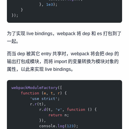
            }, 
1e3
);
    }
});
为了实现 live bindings，webpack 将 dep 和 es 打包到了
一起。
而当 dep 被其它 entry 共享时，webpack 将会把 dep 的
输出打包成模块，而将 import 的变量转换为模块对象的
属性，以此来实现 live bindings。
webpackModuleFactory
([
    function
 (
e
, 
t
, 
r
) {
        'use strict'
;
        r.
r
(t),
            r.
d
(t, 
'v'
, 
function
 () {
                return
 n;
            }),
            console.
log
(
123
);