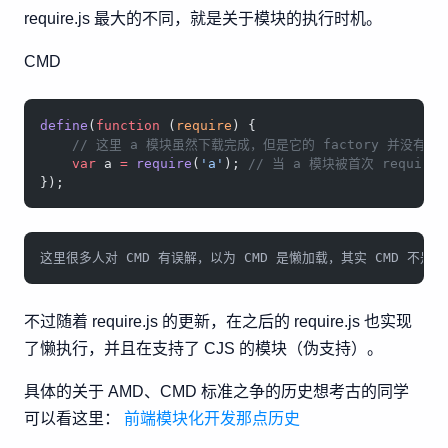
require.js 最大的不同，就是关于模块的执行时机。
CMD
define
(
function
 (
require
) {
    // 这里 a 模块虽然下载完成，但是它的 factory 并没有执
    var
 a 
=
 require
(
'a'
); 
// 当 a 模块被首次 require
});
这里很多人对 CMD 有误解，以为 CMD 是懒加载，其实 CMD 
不过随着 require.js 的更新，在之后的 require.js 也实现
了懒执行，并且在支持了 CJS 的模块（伪支持）。
具体的关于 AMD、CMD 标准之争的历史想考古的同学
可以看这里：
前端模块化开发那点历史