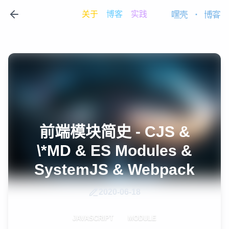
关于
博客
实践
嘿壳
·
博客
前端模块简史 - CJS &
\*MD & ES Modules &
SystemJS & Webpack
2020-06-18
JAVASCRIPT
MODULE