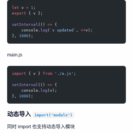
let
 v 
=
 1
;
export
 { v };
setInterval
(() 
=>
 {
    console.
log
(
`v updated`
, 
++
v);
}, 
1000
);
main.js
import
 { v } 
from
 './a.js'
;
setInterval
(() 
=>
 {
    console.
log
(v);
}, 
1000
);
动态导入
import('module')
同时 import 也支持动态导入模块