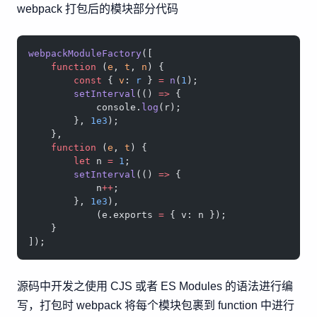
webpack 打包后的模块部分代码
webpackModuleFactory
([
    function
 (
e
, 
t
, 
n
) {
        const
 { 
v
: 
r
 } 
=
 n
(
1
);
        setInterval
(() 
=>
 {
            console.
log
(r);
        }, 
1e3
);
    },
    function
 (
e
, 
t
) {
        let
 n 
=
 1
;
        setInterval
(() 
=>
 {
            n
++
;
        }, 
1e3
),
            (e.exports 
=
 { v: n });
    }
]);
源码中开发之使用 CJS 或者 ES Modules 的语法进行编
写，打包时 webpack 将每个模块包裹到 function 中进行