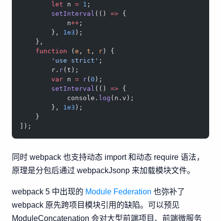
        let
 n 
=
 1
;
        setInterval
(() 
=>
 {
            n
++
;
        }, 
1e3
);
    },
    function
 (
e
, 
t
, 
r
) {
        'use strict'
;
        r.
r
(t);
        var
 n 
=
 r
(
0
);
        setInterval
(() 
=>
 {
            console.
log
(n.v);
        }, 
1e3
);
    }
]);
同时 webpack 也支持动态 import 和动态 require 语法，
原理是分包后通过 webpackJsonp 来加载模块文件。
webpack 5 中出现的
Module Federation
也弥补了
webpack 原先跨项目模块引用的缺陷。可以预见
ModuleConcatenation 会对大型前端项目、前端微服务