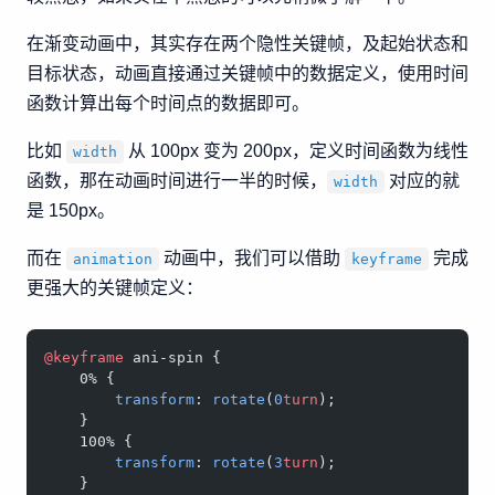
在渐变动画中，其实存在两个隐性关键帧，及起始状态和
目标状态，动画直接通过关键帧中的数据定义，使用时间
函数计算出每个时间点的数据即可。
比如
从 100px 变为 200px，定义时间函数为线性
width
函数，那在动画时间进行一半的时候，
对应的就
width
是 150px。
而在
动画中，我们可以借助
完成
animation
keyframe
更强大的关键帧定义：
@keyframe
 ani-spin {
    0% {
        transform
: 
rotate
(
0
turn
);
    }
    100% {
        transform
: 
rotate
(
3
turn
);
    }