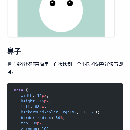
鼻子
鼻子部分也非常简单，直接绘制一个小圆圈调整好位置即
可。
.nose
 {
    width
: 
15
px
;
    height
: 
15
px
;
    left
: 
68
px
;
    background-color
: 
rgb
(
93
, 
51
, 
51
);
    border-radius
: 
50
%
;
    top
: 
80
px
;
    z-index
: 
100
;