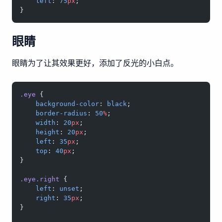
    left
: 
75
px
;
}
眼睛
眼睛为了让其效果更好，添加了反光的小白点。
.eye
 {
    background-color
: 
black
;
    border-radius
: 
50
%
;
    width
: 
20
px
;
    height
: 
20
px
;
    left
: 
35
px
;
    top
: 
40
px
;
}
.eye.right
 {
    left
: 
unset
;
    right
: 
35
px
;
}