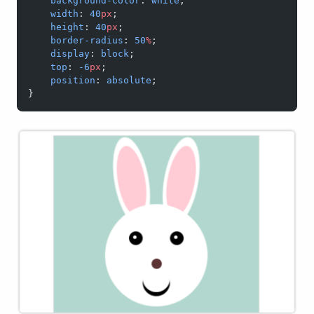
    background-color
: 
white
;
    width
: 
40
px
;
    height
: 
40
px
;
    border-radius
: 
50
%
;
    display
: 
block
;
    top
: 
-6
px
;
    position
: 
absolute
;
}