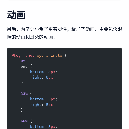
动画
最后，为了让小兔子更有灵性，增加了动画，主要包含眼
睛的动画和耳朵的动画：
@keyframes
 eye-animate
 {
    0%
,
    end {
        bottom
: 
8
px
;
        right
: 
8
px
;
    }
    33%
 {
        bottom
: 
3
px
;
        right
: 
5
px
;
    }
    66%
 {
        bottom
: 
3
px
;