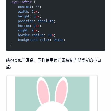
.eye::after
 {
    content
: 
''
;
    width
: 
5
px
;
    height
: 
5
px
;
    position
: 
absolute
;
    bottom
: 
9
px
;
    right
: 
9
px
;
    border-radius
: 
50
%
;
    background-color
: 
white
;
}
结构类似于耳朵，同样使用伪元素绘制内部反光的小白
点。