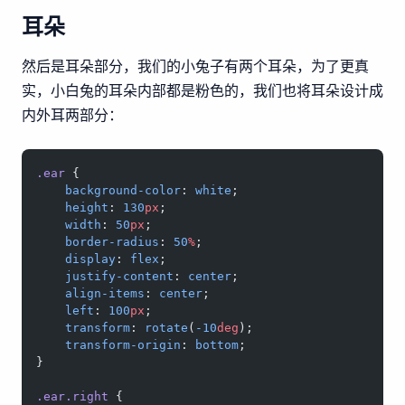
耳朵
然后是耳朵部分，我们的小兔子有两个耳朵，为了更真
实，小白兔的耳朵内部都是粉色的，我们也将耳朵设计成
内外耳两部分：
.ear
 {
    background-color
: 
white
;
    height
: 
130
px
;
    width
: 
50
px
;
    border-radius
: 
50
%
;
    display
: 
flex
;
    justify-content
: 
center
;
    align-items
: 
center
;
    left
: 
100
px
;
    transform
: 
rotate
(
-10
deg
);
    transform-origin
: 
bottom
;
}
.ear.right
 {