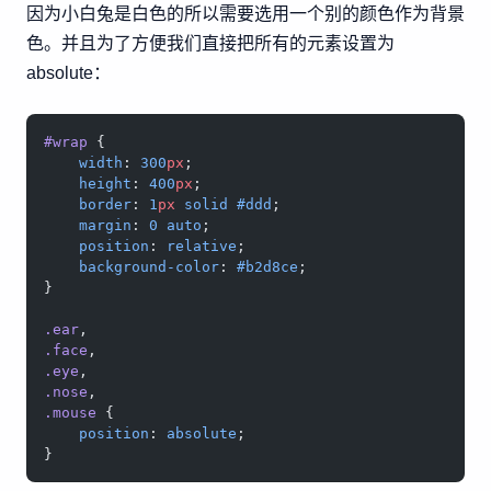
因为小白兔是白色的所以需要选用一个别的颜色作为背景
色。并且为了方便我们直接把所有的元素设置为
absolute：
#wrap
 {
    width
: 
300
px
;
    height
: 
400
px
;
    border
: 
1
px
 solid
 #ddd
;
    margin
: 
0
 auto
;
    position
: 
relative
;
    background-color
: 
#b2d8ce
;
}
.ear
,
.face
,
.eye
,
.nose
,
.mouse
 {
    position
: 
absolute
;
}