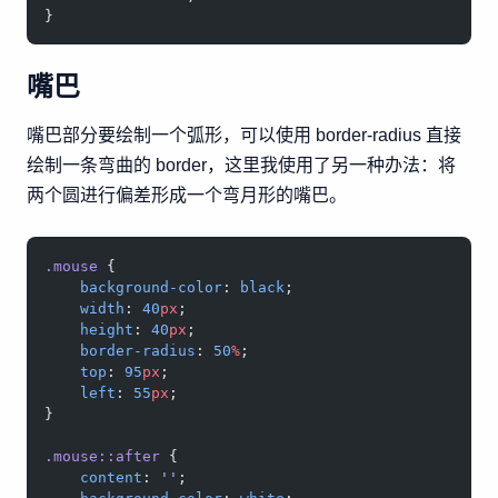
}
嘴巴
嘴巴部分要绘制一个弧形，可以使用 border-radius 直接
绘制一条弯曲的 border，这里我使用了另一种办法：将
两个圆进行偏差形成一个弯月形的嘴巴。
.mouse
 {
    background-color
: 
black
;
    width
: 
40
px
;
    height
: 
40
px
;
    border-radius
: 
50
%
;
    top
: 
95
px
;
    left
: 
55
px
;
}
.mouse::after
 {
    content
: 
''
;