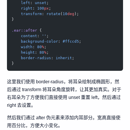
    left
: 
unset
;
    right
: 
100
px
;
    transform
: 
rotate
(
10
deg
);
}
.ear::after
 {
    content
: 
''
;
    background-color
: 
#ffccd5
;
    width
: 
80
%
;
    height
: 
80
%
;
    border-radius
: 
inherit
;
}
这里我们使用 border-radius，将耳朵绘制成椭圆形，然
后通过 transform 将耳朵角度旋转，让其更加真实。对于
右耳朵为了方便我们直接使用 unset 重置 left，然后通过
right 去设置。
然后我们通过 after 伪元素来添加内耳部分。宽高直接使
用百分比，方便大小变化。