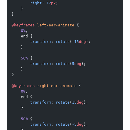
        right
: 
12
px
;
    }
}
@keyframes
 left-ear-animate
 {
    0%
,
    end {
        transform
: 
rotate
(
-15
deg
);
    }
    50%
 {
        transform
: 
rotate
(
5
deg
);
    }
}
@keyframes
 right-ear-animate
 {
    0%
,
    end {
        transform
: 
rotate
(
15
deg
);
    }
    50%
 {
        transform
: 
rotate
(
-5
deg
);
    }