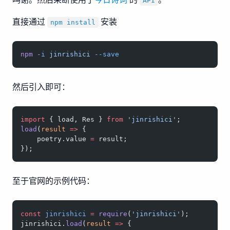
API
直接通过
安装
npm install
npm
 -i
 jinrishici
 --save
然后引入即可：
import
 { load, Res } 
from
 'jinrishici'
;
load
(
result
 =>
 {
    poetry.value 
=
 result;
});
至于官网的示例代码：
const
 jinrishici
 =
 require
(
'jinrishici'
);
jinrishici.
load
(
result
 =>
 {