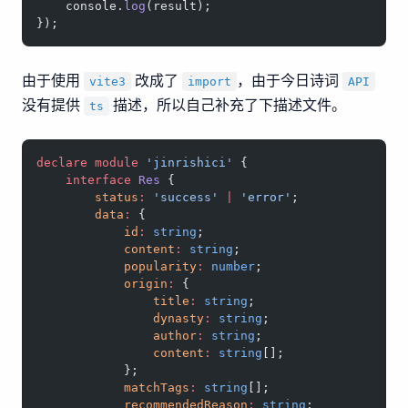
    console.
log
(result);
});
由于使用
改成了
，由于今日诗词
vite3
import
API
没有提供
描述，所以自己补充了下描述文件。
ts
declare
 module
 'jinrishici'
 {
    interface
 Res
 {
        status
:
 'success'
 |
 'error'
;
        data
:
 {
            id
:
 string
;
            content
:
 string
;
            popularity
:
 number
;
            origin
:
 {
                title
:
 string
;
                dynasty
:
 string
;
                author
:
 string
;
                content
:
 string
[];
            };
            matchTags
:
 string
[];
            recommendedReason
:
 string
;