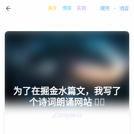
关于
博客
实践
嘿壳
·
博客
为了在掘金水篇文，我写了
个诗词朗诵网站 🤦‍♂️
2022-08-21