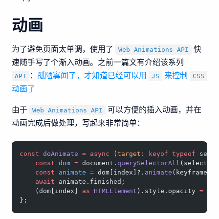
动画
为了避免页面太单调，使用了
快
Web Animations API
速随手写了个渐入动画。之前一篇文有介绍该系列
：
孤陋寡闻了，才知道已经可以用
来控制
API
JS
CSS
动画了
由于
可以方便的插入动画，并在
Web Animations API
动画完成后做处理，写起来非常简单：
const
 doAnimate
 =
 async
 (
target
:
 keyof
 typeof
 sele
    const
 dom
 =
 document.
querySelectorAll
(selector
    const
 animate
 =
 dom[index]?.
animate
(keyframes,
    await
 animate.finished;
    (dom[index] 
as
 HTMLElement
).style.opacity 
=
 '1
};