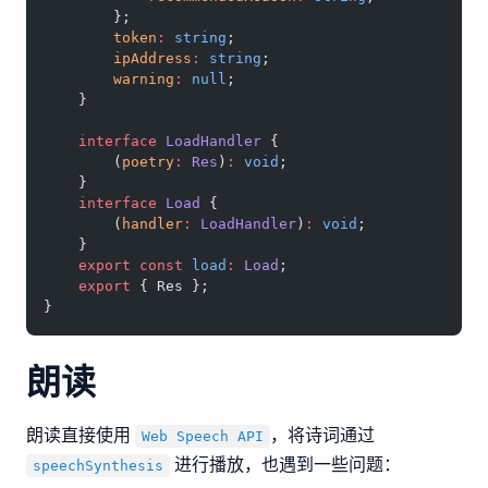
        };
        token
:
 string
;
        ipAddress
:
 string
;
        warning
:
 null
;
    }
    interface
 LoadHandler
 {
        (
poetry
:
 Res
)
:
 void
;
    }
    interface
 Load
 {
        (
handler
:
 LoadHandler
)
:
 void
;
    }
    export
 const
 load
:
 Load
;
    export
 { Res };
}
朗读
朗读直接使用
，将诗词通过
Web Speech API
进行播放，也遇到一些问题：
speechSynthesis