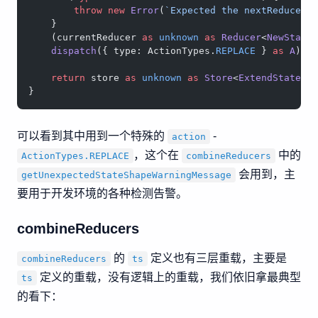
        throw
 new
 Error
(
`Expected the nextReducer 
    }
    (currentReducer 
as
 unknown
 as
 Reducer
<
NewState
    dispatch
({ type: ActionTypes.
REPLACE
 } 
as
 A
);
    return
 store 
as
 unknown
 as
 Store
<
ExtendState
<
N
}
可以看到其中用到一个特殊的
-
action
，这个在
中的
ActionTypes.REPLACE
combineReducers
会用到，主
getUnexpectedStateShapeWarningMessage
要用于开发环境的各种检测告警。
combineReducers
的
定义也有三层重载，主要是
combineReducers
ts
定义的重载，没有逻辑上的重载，我们依旧拿最典型
ts
的看下：