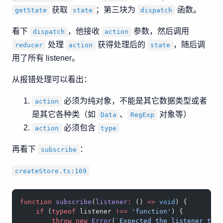
获取
；第三块为
函数。
getState
state
dispatch
看下
，他接收
参数，然后调用
dispatch
action
处理
获得处理后的
，随后调
reducer
action
state
用了所有 listener。
从报错处理可以看出：
必须为纯对象，不能是其它数据类型或者
action
是其它各种类（如
、
对象等）
Data
RegExp
必须包含
action
type
再看下
：
subscribe
createStore.ts:169
function
 subscribe
(
listener
:
 () 
=>
 void
) {
    if
 (
typeof
 listener 
!==
 'function'
) {
        throw
 new
 Error
(
`Expected the listener to 