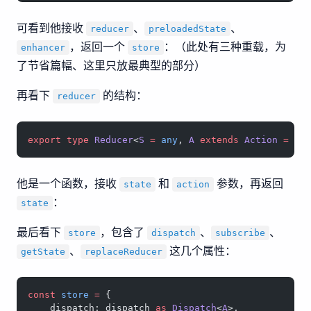
可看到他接收
、
、
reducer
preloadedState
，返回一个
：（此处有三种重载，为
enhancer
store
了节省篇幅、这里只放最典型的部分）
再看下
的结构：
reducer
export
 type
 Reducer
<
S
 =
 any
, 
A
 extends
 Action
 =
 An
他是一个函数，接收
和
参数，再返回
state
action
：
state
最后看下
，包含了
、
、
store
dispatch
subscribe
、
这几个属性：
getState
replaceReducer
const
 store
 =
 {
    dispatch: dispatch 
as
 Dispatch
<
A
>,