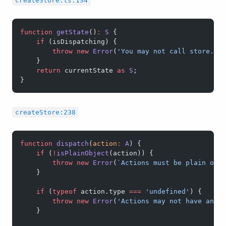
createStore.ts:134
function
 getState
()
:
 S
 {
    if
 (isDispatching) {
        throw
 new
 Error
(
'You may not call store.ge
    }
    return
 currentState 
as
 S
;
}
createStore:238
function
 dispatch
(
action
:
 A
) {
    if
 (
!
isPlainObject
(action)) {
        throw
 new
 Error
(
`Actions must be plain obj
    }
    if
 (
typeof
 action.type 
===
 'undefined'
) {
        throw
 new
 Error
(
'Actions may not have an u
    }