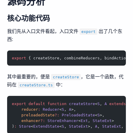
源码分析
核心功能代码
我们先从入口文件看起，入口文件
出了几个东
export
西:
export
 { createStore, combineReducers, bindActionC
其中最重要的，便是
，它是一个函数，代
createStore
码在
中：
createStore.ts
export
 default
 function
 createStore
<
S
, 
A
 extends
 A
    reducer
:
 Reducer
<
S
, 
A
>,
    preloadedState
?:
 PreloadedState
<
S
>,
    enhancer
?:
 StoreEnhancer
<
Ext
, 
StateExt
>
)
:
 Store
<
ExtendState
<
S
, 
StateExt
>, 
A
, 
StateExt
, 
Ex