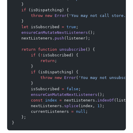
    }
    if
 (isDispatching) {
        throw
 new
 Error
(
'You may not call store.su
    }
    let
 isSubscribed 
=
 true
;
    ensureCanMutateNextListeners
();
    nextListeners.
push
(listener);
    return
 function
 unsubscribe
() {
        if
 (
!
isSubscribed) {
            return
;
        }
        if
 (isDispatching) {
            throw
 new
 Error
(
'You may not unsubscri
        }
        isSubscribed 
=
 false
;
        ensureCanMutateNextListeners
();
        const
 index
 =
 nextListeners.
indexOf
(listen
        nextListeners.
splice
(index, 
1
);
        currentListeners 
=
 null
;
    };
}