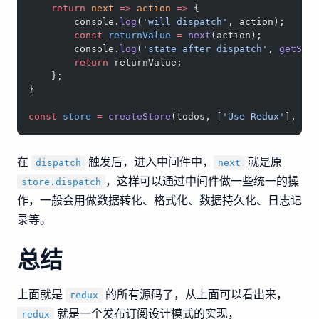
    return
 next
 =>
 action
 =>
 {
        console.
log
(
'will dispatch'
, action);
        const
 returnValue
 =
 next
(action);
        console.
log
(
'state after dispatch'
, 
getSta
        return
 returnValue;
    };
}
const
 store
 =
 createStore
(todos, [
'Use Redux'
], 
ap
在
触发后，进入中间件中，
就是原
dispatch
next
，这样可以通过中间件做一些统一的操
store.dispatch
作，一般会用做数据转化、格式化、数据持久化、日志记
录等。
总结
上面就是
的所有源码了，从上面可以看出来，
redux
就是一个发布订阅设计模式的实现，
redux