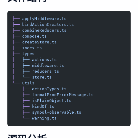
├──
 applyMiddleware.ts
├──
 bindActionCreators.ts
├──
 combineReducers.ts
├──
 compose.ts
├──
 createStore.ts
├──
 index.ts
├──
 types
│
   ├──
 actions.ts
│
   ├──
 middleware.ts
│
   ├──
 reducers.ts
│
   └──
 store.ts
└──
 utils
    ├──
 actionTypes.ts
    ├──
 formatProdErrorMessage.ts
    ├──
 isPlainObject.ts
    ├──
 kindOf.ts
    ├──
 symbol-observable.ts
    └──
 warning.ts