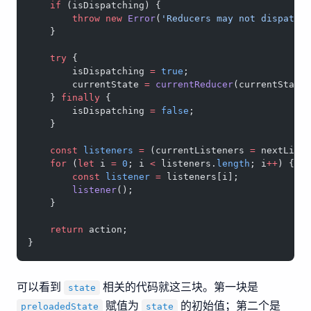
    if
 (isDispatching) {
        throw
 new
 Error
(
'Reducers may not dispatch
    }
    try
 {
        isDispatching 
=
 true
;
        currentState 
=
 currentReducer
(currentState
    } 
finally
 {
        isDispatching 
=
 false
;
    }
    const
 listeners
 =
 (currentListeners 
=
 nextList
    for
 (
let
 i 
=
 0
; i 
<
 listeners.
length
; i
++
) {
        const
 listener
 =
 listeners[i];
        listener
();
    }
    return
 action;
}
可以看到
相关的代码就这三块。第一块是
state
赋值为
的初始值；第二个是
preloadedState
state