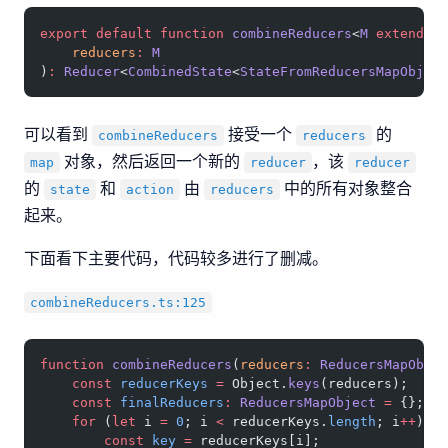
export
 default
 function
 combineReducers
<
M
 extends
 
    reducers
:
 M
)
:
 Reducer
<
CombinedState
<
StateFromReducersMapObjec
可以看到
接受一个
的
combineReducers
reducers
对象，然后返回一个新的
，该
map
reducer
reducer
的
和
由
中的所有对象整合
state
action
reducers
起来。
下面看下主要代码，代码较多进行了删减。
combineReducers.ts:125
function
 combineReducers
(
reducers
:
 ReducersMapObje
    const
 reducerKeys
 =
 Object.
keys
(reducers);
    const
 finalReducers
:
 ReducersMapObject
 =
 {};
    for
 (
let
 i 
=
 0
; i 
<
 reducerKeys.
length
; i
++
) {
        const
 key
 =
 reducerKeys[i];