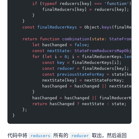
        if
 (
typeof
 reducers[key] 
===
 'function'
) {
            finalReducers[key] 
=
 reducers[key];
        }
    }
    const
 finalReducerKeys
 =
 Object.
keys
(finalRedu
    return
 function
 combination
(
state
:
 StateFromRe
        let
 hasChanged 
=
 false
;
        const
 nextState
:
 StateFromReducersMapObjec
        for
 (
let
 i 
=
 0
; i 
<
 finalReducerKeys.
lengt
            const
 key
 =
 finalReducerKeys[i];
            const
 reducer
 =
 finalReducers[key];
            const
 previousStateForKey
 =
 state[key]
            nextState[key] 
=
 nextStateForKey;
            hasChanged 
=
 hasChanged 
||
 nextStateFo
        }
        hasChanged 
=
 hasChanged 
||
 finalReducerKey
        return
 hasChanged 
?
 nextState 
:
 state;
    };
}
代码中将
所有的
取出，然后返回
reducers
reducer