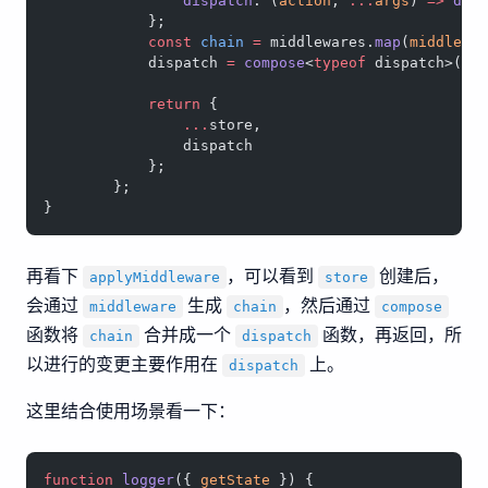
                dispatch
: (
action
, 
...
args
) 
=>
 dis
            };
            const
 chain
 =
 middlewares.
map
(
middlewa
            dispatch 
=
 compose
<
typeof
 dispatch>(
..
            return
 {
                ...
store,
                dispatch
            };
        };
}
再看下
，可以看到
创建后，
applyMiddleware
store
会通过
生成
，然后通过
middleware
chain
compose
函数将
合并成一个
函数，再返回，所
chain
dispatch
以进行的变更主要作用在
上。
dispatch
这里结合使用场景看一下：
function
 logger
({ 
getState
 }) {