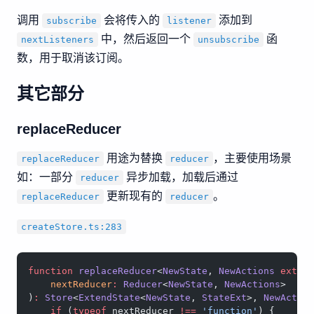
调用
会将传入的
添加到
subscribe
listener
中，然后返回一个
函
nextListeners
unsubscribe
数，用于取消该订阅。
其它部分
replaceReducer
用途为替换
，主要使用场景
replaceReducer
reducer
如：一部分
异步加载，加载后通过
reducer
更新现有的
。
replaceReducer
reducer
createStore.ts:283
function
 replaceReducer
<
NewState
, 
NewActions
 exten
    nextReducer
:
 Reducer
<
NewState
, 
NewActions
>
)
:
 Store
<
ExtendState
<
NewState
, 
StateExt
>, 
NewActio
    if
 (
typeof
 nextReducer 
!==
 'function'
) {