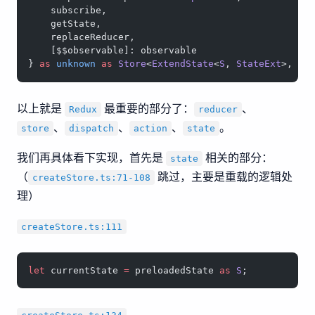
    subscribe,
    getState,
    replaceReducer,
    [$$observable]: observable
} 
as
 unknown
 as
 Store
<
ExtendState
<
S
, 
StateExt
>, 
A
,
以上就是
最重要的部分了：
、
Redux
reducer
、
、
、
。
store
dispatch
action
state
我们再具体看下实现，首先是
相关的部分：
state
（
跳过，主要是重载的逻辑处
createStore.ts:71-108
理）
createStore.ts:111
let
 currentState 
=
 preloadedState 
as
 S
;