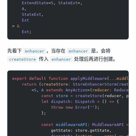
    ExtendState
<
S
, 
StateExt
>,
    A
,
    StateExt
,
    Ext
> 
&
    Ext
;
先看下
，当存在
是，会将
enhancer
enhancer
传入
处理后再进行创建。
createStore
enhancer
export
 default
 function
 applyMiddleware
(
...
middlew
    return
 (
createStore
:
 StoreEnhancerStoreCreator
        <
S
, 
A
 extends
 AnyAction
>(
reducer
:
 Reducer
<
            const
 store
 =
 createStore
(reducer, pre
            let
 dispatch
:
 Dispatch
 =
 () 
=>
 {
                throw
 new
 Error
(
''
);
            };
            const
 middlewareAPI
:
 MiddlewareAPI
 =
 {
                getState: store.getState,