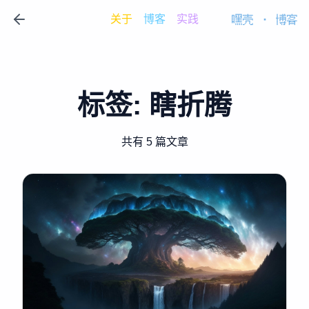
关于
博客
实践
嘿壳
·
博客
标签:
瞎折腾
共有 5 篇文章