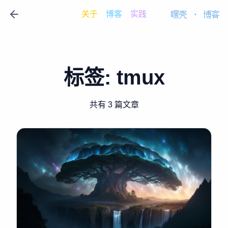
关于
博客
实践
嘿壳
·
博客
标签:
tmux
共有 3 篇文章